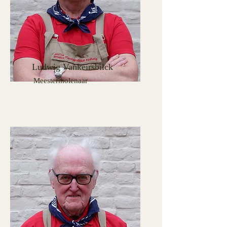
Ludwig Vankeirsbilck
Meestermolenaar