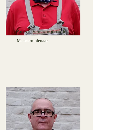
Patrick Vancompernolle
Meestermolenaar